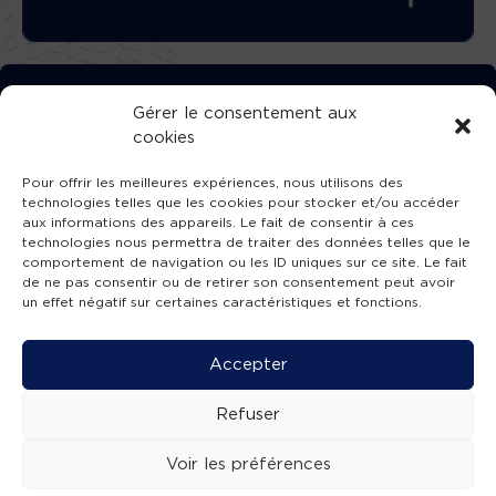
TÉLÉCHARGEZ GRATUITEMENT
Gérer le consentement aux
cookies
L’APPLICATION TVBA !
Pour offrir les meilleures expériences, nous utilisons des
technologies telles que les cookies pour stocker et/ou accéder
aux informations des appareils. Le fait de consentir à ces
technologies nous permettra de traiter des données telles que le
comportement de navigation ou les ID uniques sur ce site. Le fait
SUIVEZ-NOUS !
de ne pas consentir ou de retirer son consentement peut avoir
un effet négatif sur certaines caractéristiques et fonctions.
Charte de publication
-
Mentions légales
-
Accessibilité
-
Politique de confidentialité
-
Plan
Accepter
de site
-
SIBA
© 2026 création
Compos'it.
Refuser
Voir les préférences