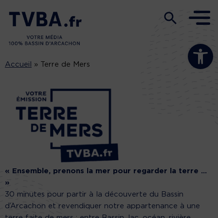
Ouvrir la b
Accueil
»
Terre de Mers
« Ensemble, prenons la mer pour regarder la terre …
»
30 minutes pour partir à la découverte du Bassin
d’Arcachon et revendiquer notre appartenance à une
terre faite de mers : entre Bassin, lac, océan, rivière,