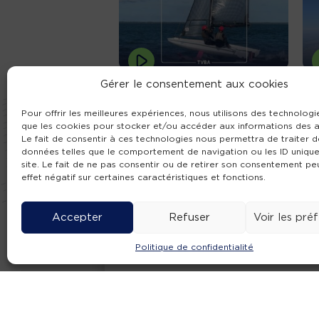
J’ai testé pour vous : le
J
Gérer le consentement aux cookies
bateau volant Birdy
u
Fish !
Pour offrir les meilleures expériences, nous utilisons des technologie
2
que les cookies pour stocker et/ou accéder aux informations des a
12 juillet 2026
#
Le fait de consentir à ces technologies nous permettra de traiter d
#Arcachon
données telles que le comportement de navigation ou les ID unique
site. Le fait de ne pas consentir ou de retirer son consentement pe
effet négatif sur certaines caractéristiques et fonctions.
Accepter
Refuser
Voir les pré
Politique de confidentialité
Histoire du
Bassin : juillet