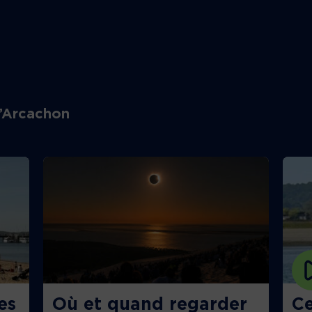
d’Arcachon
es
Où et quand regarder
Ce