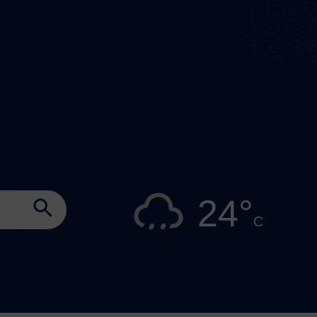
Search Button
24°
C