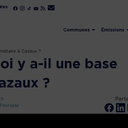
ées
Communes
Émissions
militaire à Cazaux ?
i y a-il une base
Cazaux ?
ch
Part
 Peyrazat