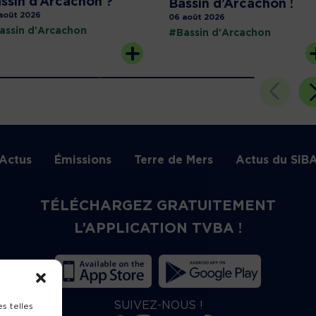
ssin d’Arcachon ?
Bassin d’Arcachon !
août 2026
06 août 2026
assin d'Arcachon
#Bassin d'Arcachon
Actus
Émissions
Terre de Mers
Actus du SIB
TÉLÉCHARGEZ GRATUITEMENT
L’APPLICATION TVBA !
SUIVEZ-NOUS !
s telles