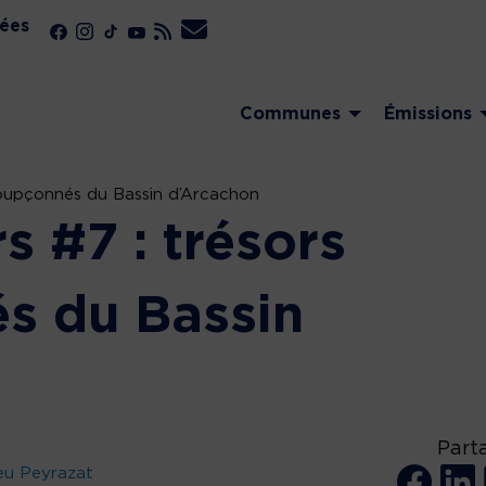
ées
Communes
Émissions
nsoupçonnés du Bassin d’Arcachon
s #7 : trésors
s du Bassin
Part
eu Peyrazat