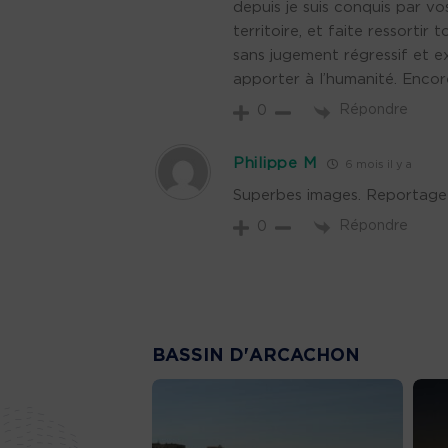
depuis je suis conquis par v
territoire, et faite ressortir
sans jugement régressif et e
apporter à l’humanité. Encor
Répondre
0
Philippe M
6 mois il y a
Superbes images. Reportage t
Répondre
0
BASSIN D'ARCACHON