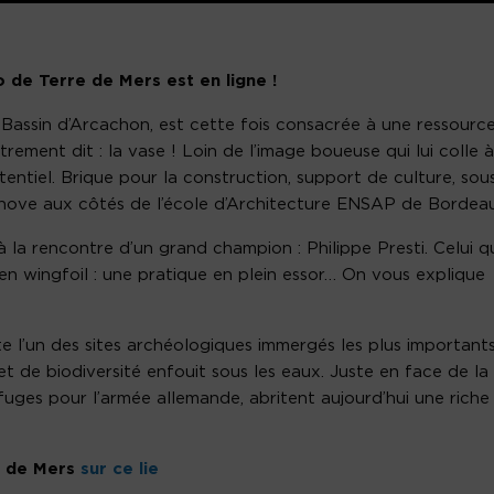
de Terre de Mers est en ligne !
Bassin d’Arcachon, est cette fois consacrée à une ressourc
rement dit : la vase ! Loin de l’image boueuse qui lui colle à
entiel. Brique pour la construction, support de culture, sou
nnove aux côtés de l’école d’Architecture ENSAP de Bordea
la rencontre d’un grand champion : Philippe Presti. Celui q
s en wingfoil : une pratique en plein essor… On vous explique
ite l’un des sites archéologiques immergés les plus important
 et de biodiversité enfouit sous les eaux. Juste en face de la
fuges pour l’armée allemande, abritent aujourd’hui une riche
e de Mers
sur ce lie