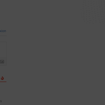
xion
is