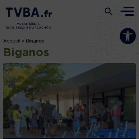
Ouvrir la b
Accueil
»
Biganos
Biganos