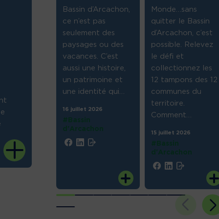
avaux sont
Bassin d’Arcachon,
Monde…sans
s sur le
ce n’est pas
quitter le Bassin
de sécurité
seulement des
d’Arcachon, c’est
ge. Il s’agit
paysages ou des
possible. Relevez
placer la
vacances. C’est
le défi et
mbrane. 14
aussi une histoire,
collectionnez les
2 sont
un patrimoine et
12 tampons des 12
és sur une
une identité qui
…
communes du
ont
e
…
territoire.
16 juillet 2026
de
Comment
…
2026
#Bassin
e
d'Arcachon
nge
15 juillet 2026
His
#Bassin
Bas
d'Arcachon
juil
l’a
d’A
ouv
por