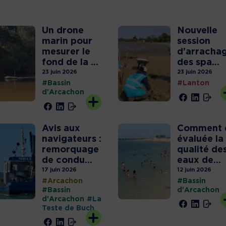
Un drone
Nouvelle
marin pour
session
mesurer le
d’arracha
fond de la ...
des spa...
23 juin 2026
23 juin 2026
#Bassin
#Lanton
d'Arcachon
Avis aux
Comment 
navigateurs :
évaluée la
remorquage
qualité de
de condu...
eaux de...
17 juin 2026
12 juin 2026
#Arcachon
#Bassin
#Bassin
d'Arcachon
d'Arcachon
#La
Teste de Buch