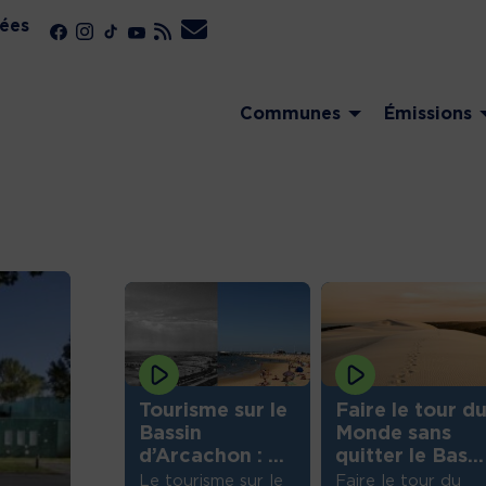
ées
Communes
Émissions
ux en
Tourisme sur le
Faire le tour d
 sur le
Bassin
Monde sans
n de
d’Arcachon : ...
quitter le Bas...
té...
Le tourisme sur le
Faire le tour du