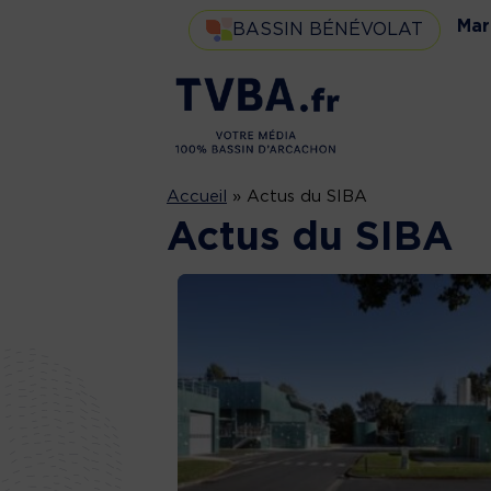
Mar
BASSIN BÉNÉVOLAT
Accueil
»
Actus du SIBA
Actus du SIBA
« Ici
Trava
commence la
cours
mer » ou
bassi
comment
sécuri