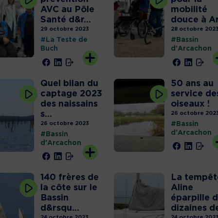
AVC au Pôle
mobilité
Santé d&r...
douce à A
29 octobre 2023
28 octobre 202
#La Teste de
#Bassin
Buch
d'Arcachon
Quel bilan du
50 ans au
captage 2023
service de
des naissains
oiseaux !
s...
26 octobre 202
26 octobre 2023
#Bassin
d'Arcachon
#Bassin
His
d'Arcachon
Bas
juil
l’a
140 frères de
La tempêt
d’A
la côte sur le
Aline
ouv
Bassin
éparpille 
por
d&rsqu...
dizaines de
24 octobre 2023
24 octobre 202