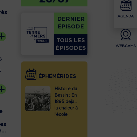
rès
AGENDA
DERNIER
3
ÉPISODE
TOUS LES
WEBCAMS
ÉPISODES
s
3
ÉPHÉMÉRIDES
toire du
Histoire du
Histoire d
sin :
Bassin : En
Bassin :
let 1886,
1895 déjà…
juillet 193
quarium
la chaleur à
conseils
e
rcachon
l’école
pour des
re ses
vacances
des
tes
réussies
...
3