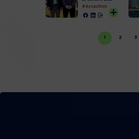
#Arcachon
1
2
3