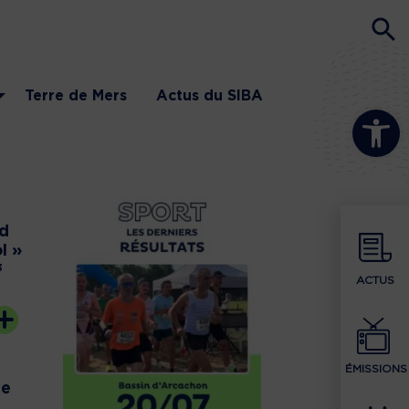
Terre de Mers
Actus du SIBA
Ouvrir la b
nd
l »
3
ACTUS
ÉMISSIONS
ée