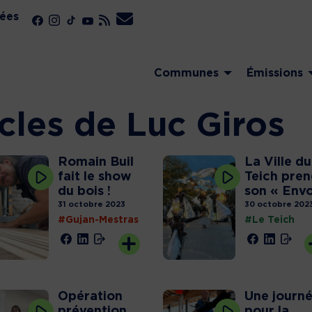
ées
Communes
Émissions
icles de Luc Giros
Romain Buil
La Ville du
fait le show
Teich pre
du bois !
son « Envo
31 octobre 2023
30 octobre 202
#Gujan-Mestras
#Le Teich
Opération
Une journ
prévention
pour la