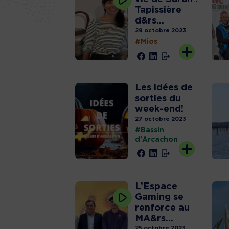
Tapissière
d&rs...
29 octobre 2023
#Mios
Les idées de
sorties du
week-end!
27 octobre 2023
#Bassin
d'Arcachon
L’Espace
Gaming se
renforce au
MA&rs...
25 octobre 2023