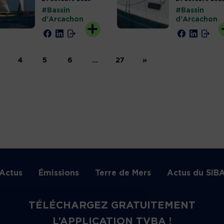
#Bassin
#Bassin
d'Arcachon
d'Arcachon
4
5
6
…
27
»
Actus
Émissions
Terre de Mers
Actus du SIB
TÉLÉCHARGEZ GRATUITEMENT
L’APPLICATION TVBA !