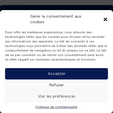
TÉLÉCHARGEZ GRATUITEMENT
Gérer le consentement aux
cookies
L’APPLICATION TVBA !
Pour offrir les meilleures expériences, nous utilisons des
technologies telles que les cookies pour stocker et/ou accéder
aux informations des appareils. Le fait de consentir à ces
technologies nous permettra de traiter des données telles que le
comportement de navigation ou les ID uniques sur ce site. Le fait
SUIVEZ-NOUS !
de ne pas consentir ou de retirer son consentement peut avoir
un effet négatif sur certaines caractéristiques et fonctions.
Charte de publication
-
Mentions légales
-
Accessibilité
-
Politique de confidentialité
-
Plan
Accepter
de site
-
SIBA
© 2026 création
Compos'it.
Refuser
Voir les préférences
Politique de confidentialité
ACTUS
ÉMISSIONS
AGENDA
WEBCAMS