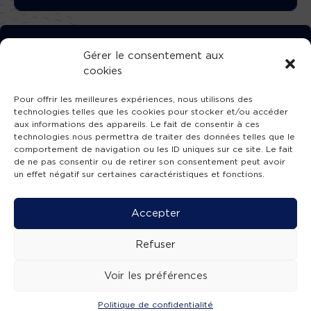
TÉLÉCHARGEZ GRATUITEMENT
Gérer le consentement aux
cookies
L’APPLICATION TVBA !
Pour offrir les meilleures expériences, nous utilisons des
technologies telles que les cookies pour stocker et/ou accéder
aux informations des appareils. Le fait de consentir à ces
technologies nous permettra de traiter des données telles que le
comportement de navigation ou les ID uniques sur ce site. Le fait
SUIVEZ-NOUS !
de ne pas consentir ou de retirer son consentement peut avoir
un effet négatif sur certaines caractéristiques et fonctions.
Charte de publication
-
Mentions légales
-
Accessibilité
-
Politique de confidentialité
-
Plan
Accepter
de site
-
SIBA
© 2026 création
Compos'it.
Refuser
Voir les préférences
Politique de confidentialité
ACTUS
ÉMISSIONS
AGENDA
WEBCAMS