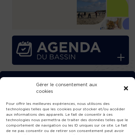
TÉLÉCHARGEZ GRATUITEMENT
Gérer le consentement aux
cookies
L’APPLICATION TVBA !
Pour offrir les meilleures expériences, nous utilisons des
technologies telles que les cookies pour stocker et/ou accéder
aux informations des appareils. Le fait de consentir à ces
technologies nous permettra de traiter des données telles que le
comportement de navigation ou les ID uniques sur ce site. Le fait
SUIVEZ-NOUS !
de ne pas consentir ou de retirer son consentement peut avoir