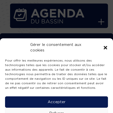
TÉLÉCHARGEZ GRATUITEMENT
Gérer le consentement aux
cookies
L’APPLICATION TVBA !
Pour offrir les meilleures expériences, nous utilisons des
technologies telles que les cookies pour stocker et/ou accéder
aux informations des appareils. Le fait de consentir à ces
technologies nous permettra de traiter des données telles que le
comportement de navigation ou les ID uniques sur ce site. Le fait
SUIVEZ-NOUS !
de ne pas consentir ou de retirer son consentement peut avoir
un effet négatif sur certaines caractéristiques et fonctions.
Charte de publication
-
Mentions légales
-
Accessibilité
-
Politique de confidentialité
-
Plan
Accepter
de site
-
SIBA
© 2026 création
Compos'it.