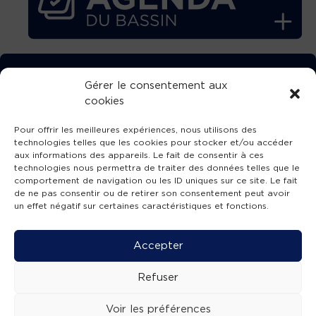
TÉLÉCHARGEZ GRATUITEMENT
Gérer le consentement aux
cookies
L’APPLICATION TVBA !
Pour offrir les meilleures expériences, nous utilisons des
technologies telles que les cookies pour stocker et/ou accéder
aux informations des appareils. Le fait de consentir à ces
technologies nous permettra de traiter des données telles que le
comportement de navigation ou les ID uniques sur ce site. Le fait
SUIVEZ-NOUS !
de ne pas consentir ou de retirer son consentement peut avoir
un effet négatif sur certaines caractéristiques et fonctions.
Charte de publication
-
Mentions légales
-
Accessibilité
-
Politique de confidentialité
-
Plan
Accepter
de site
-
SIBA
© 2026 création
Compos'it.
Refuser
Voir les préférences