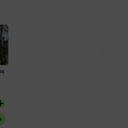
us
Et si vous deveniez
Couach lance 
bénévoles sur l’Ile aux
nouvelle gam
Oiseaux ?
catamaran
20 juillet 2026
15 juillet 2026
#Bassin d'Arcachon
#Gujan-Mestras