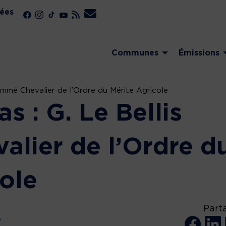
ées
Communes
Émissions
nommé Chevalier de l’Ordre du Mérite Agricole
s : G. Le Bellis
lier de l’Ordre d
ole
Part
y