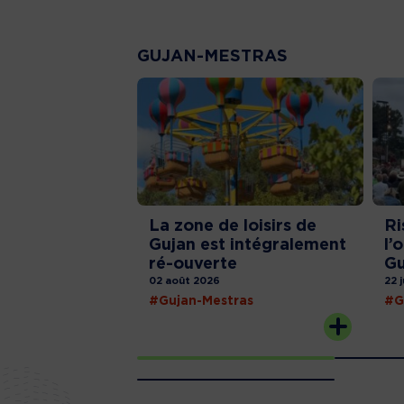
GUJAN-MESTRAS
La zone de loisirs de
Ri
Gujan est intégralement
l’
ré-ouverte
Gu
02 août 2026
22 
#Gujan-Mestras
#G