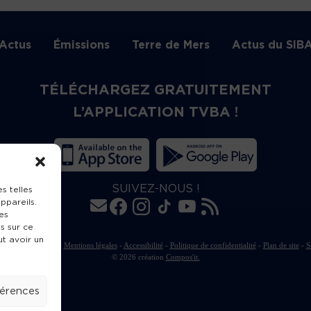
Actus
Émissions
Terre de Mers
Actus du SIB
TÉLÉCHARGEZ GRATUITEMENT
L’APPLICATION TVBA !
SUIVEZ-NOUS !
s telles
ppareils.
es
s sur ce
ut avoir un
rte de publication
-
Mentions légales
-
Accessibilité
-
Politique de confidentialité
-
Plan de site
-
S
© 2026 création
Compos'it.
férences