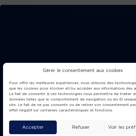
Gérer le consentement aux cookies
Pour offrir les meilleures expériences, nous utilisons des technologie
que les cookies pour stocker et/ou accéder aux informations des a
Le fait de consentir à ces technologies nous permettra de traiter d
données telles que le comportement de navigation ou les ID unique
site. Le fait de ne pas consentir ou de retirer son consentement pe
Cha
effet négatif sur certaines caractéristiques et fonctions.
Accepter
Refuser
Voir les pré