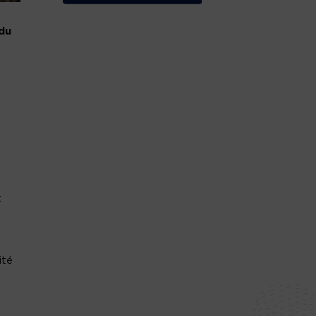
 du
t
ité