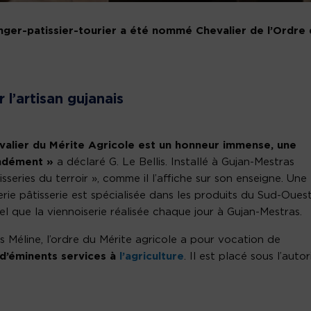
anger-patissier-tourier a été nommé Chevalier de l’Ordre
l’artisan gujanais
evalier du Mérite Agricole est un honneur immense, une
ndément »
a déclaré G. Le Bellis. Installé à Gujan-Mestras
series du terroir », comme il l’affiche sur son enseigne. Une
ie pâtisserie est spécialisée dans les produits du Sud-Oues
tel que la viennoiserie réalisée chaque jour à Gujan-Mestras.
les Méline, l’ordre du Mérite agricole a pour vocation de
 d’éminents services à
l’agriculture
. Il est placé sous l’autor