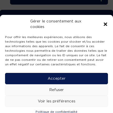
TÉLÉCHARGEZ GRATUITEMENT
Gérer le consentement aux
cookies
L’APPLICATION TVBA !
Pour offrir les meilleures expériences, nous utilisons des
technologies telles que les cookies pour stocker et/ou accéder
aux informations des appareils. Le fait de consentir à ces
technologies nous permettra de traiter des données telles que le
comportement de navigation ou les ID uniques sur ce site. Le fait
SUIVEZ-NOUS !
de ne pas consentir ou de retirer son consentement peut avoir
un effet négatif sur certaines caractéristiques et fonctions.
Charte de publication
-
Mentions légales
-
Accessibilité
-
Politique de confidentialité
-
Plan
Accepter
de site
-
SIBA
© 2026 création
Compos'it.
Refuser
Voir les préférences
Politique de confidentialité
ACTUS
ÉMISSIONS
AGENDA
WEBCAMS