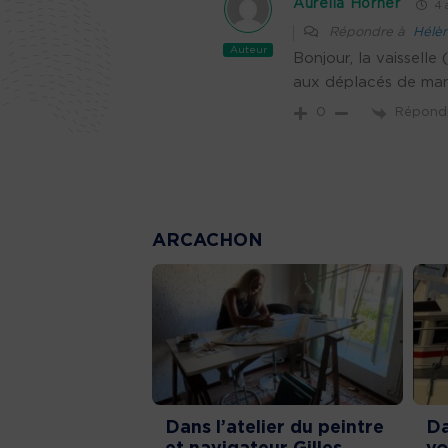
Aurélia Horner
4 a
Répondre à
Hélè
Auteur
Bonjour, la vaisselle
aux déplacés de mang
Répond
0
ARCACHON
Dans l’atelier du peintre
Da