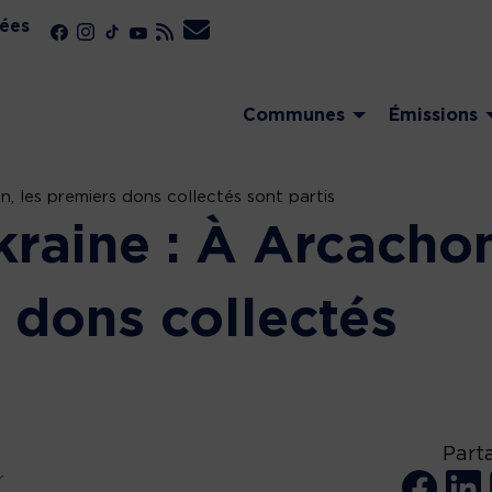
ées
Communes
Émissions
n, les premiers dons collectés sont partis
kraine : À Arcacho
 dons collectés
Part
r