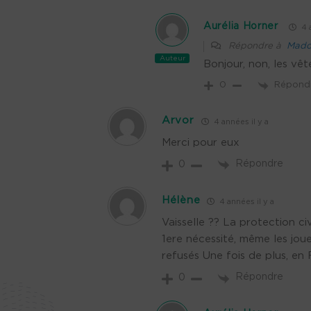
Aurélia Horner
4 a
Répondre à
Mad
Auteur
Bonjour, non, les vê
Répond
0
Arvor
4 années il y a
Merci pour eux
Répondre
0
Hélène
4 années il y a
Vaisselle ?? La protection ci
1ere nécessité, même les joue
refusés Une fois de plus, en
Répondre
0