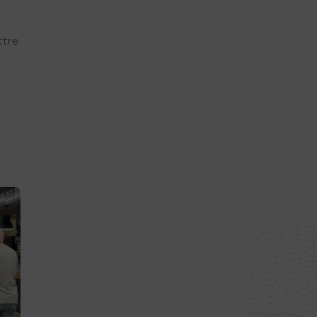
ttre
« Nos entreprises ont
Et si vous dev