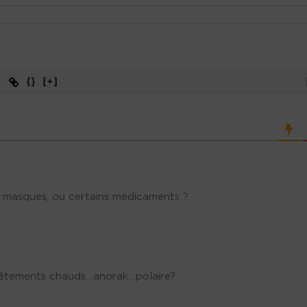
{}
[+]
 masques, ou certains médicaments ?
vêtements chauds…anorak…polaire?