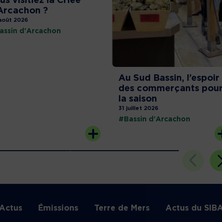
us visitiez la Criée
Arcachon ?
août 2026
assin d'Arcachon
Au Sud Bassin, l’espoir
des commerçants pou
la saison
31 juillet 2026
#Bassin d'Arcachon
Actus
Émissions
Terre de Mers
Actus du SIB