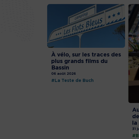
À vélo, sur les traces des
plus grands films du
Bassin
06 août 2026
#La Teste de Buch
Au
de
la
31 j
#B