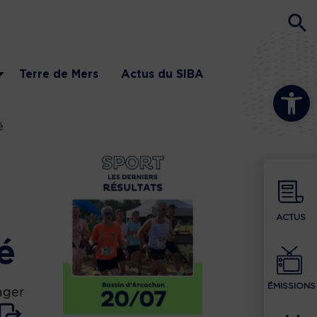
Terre de Mers
Actus du SIBA
Ouvrir la b
é
ACTUS
é
ÉMISSIONS
ager