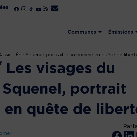
ées
Communes
Émissions
sin : Éric Squenel, portrait d’un homme en quête de libert
Les visages du
c Squenel, portrait
en quête de libert
Part
orner