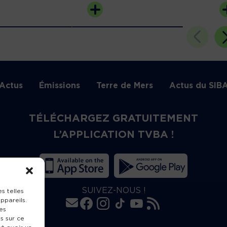
Actus
Émissions
Terre de Mers
Actus du SIB
TÉLÉCHARGEZ GRATUITEMENT
L’APPLICATION TVBA !
SUIVEZ-NOUS !
s telles
ppareils.
es
s sur ce