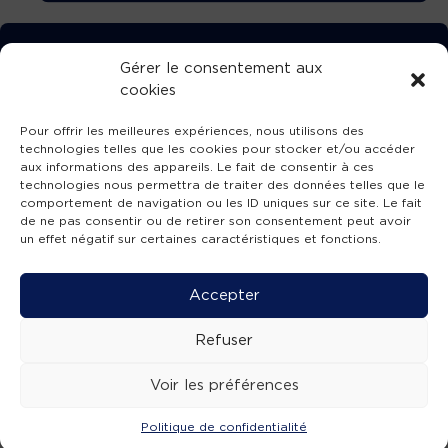
TÉLÉCHARGEZ GRATUITEMENT
Gérer le consentement aux
cookies
L’APPLICATION TVBA !
Pour offrir les meilleures expériences, nous utilisons des
technologies telles que les cookies pour stocker et/ou accéder
aux informations des appareils. Le fait de consentir à ces
technologies nous permettra de traiter des données telles que le
comportement de navigation ou les ID uniques sur ce site. Le fait
SUIVEZ-NOUS !
de ne pas consentir ou de retirer son consentement peut avoir
un effet négatif sur certaines caractéristiques et fonctions.
Charte de publication
-
Mentions légales
-
Accessibilité
-
Politique de confidentialité
-
Plan
Accepter
de site
-
SIBA
© 2026 création
Compos'it.
Refuser
Voir les préférences
Politique de confidentialité
ACTUS
ÉMISSIONS
AGENDA
WEBCAMS