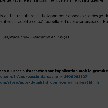
rque de vêtements français… et intégralement fabriqués en
ois de l’ostréiculture et du Japon pour concevoir le design d
, il nous raconte ce qu’il appelle « l’histoire japonaise du Ba
: Stephane Méril – Narration en images.
res du Bassin d’Arcachon sur l’application mobile gratuit
ple.com/fr/app/bassin-darcachon/id409095527
.com/store/apps/details?id=com.youteam.sibav2&hl=fr