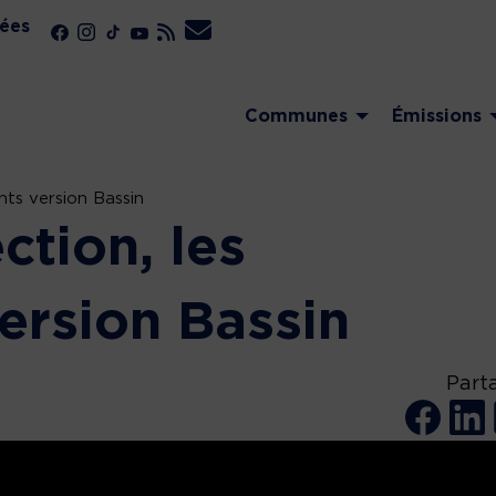
ées
Communes
Émissions
nts version Bassin
ction, les
ersion Bassin
Part