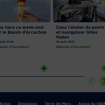
e faire ce week-end
Dans l’atelier du peint
r le Bassin d’Arcachon
et navigateur Gilles
Mallet
août 2026
05 août 2026
assin d'Arcachon
#Bassin d'Arcachon
Actus
Émissions
Terre de Mers
Actus du SIB