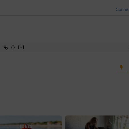
Conne
{}
[+]