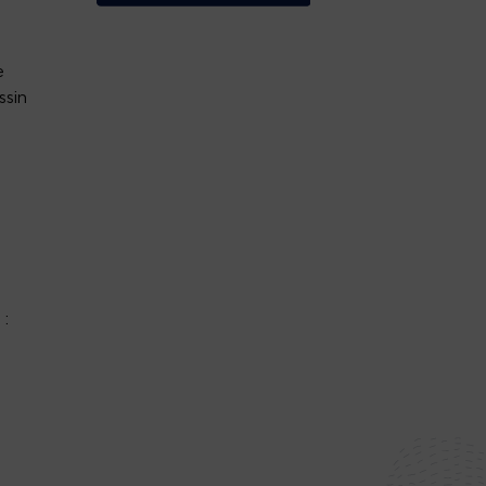
e
ssin
e
: