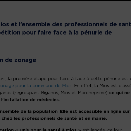
Mios et l’ensemble des professionnels de san
tition pour faire face à la pénurie de
n de zonage
ours, la première étape pour faire à face à cette pénurie est
 zonage pour la commune de Mios
. En effet, la Mios est class
 Biganos (regroupant Biganos, Mios et Marcheprime)
ce qui ne 
 l’installation de médecins.
’ensemble de la population
.
Elle est accessible en ligne su
chez les professionnels de santé et en mairie.
tion « Unis pour la santé à Mios »
est lancée, ce jour