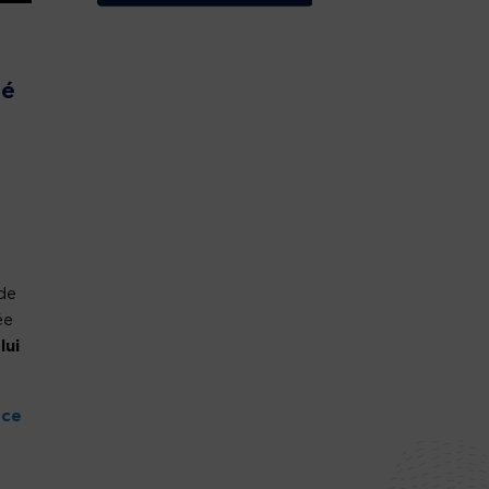
té
 de
ée
lui
r
ce