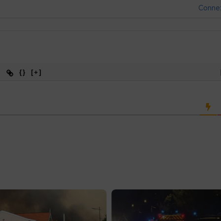
Conne
{}
[+]