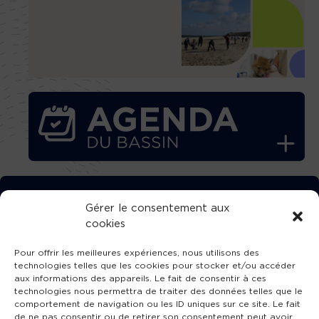
TÉLÉCHARGEZ GRATUITEMENT
Gérer le consentement aux
cookies
L’APPLICATION TVBA !
Pour offrir les meilleures expériences, nous utilisons des
technologies telles que les cookies pour stocker et/ou accéder
aux informations des appareils. Le fait de consentir à ces
technologies nous permettra de traiter des données telles que le
comportement de navigation ou les ID uniques sur ce site. Le fait
SUIVEZ-NOUS !
de ne pas consentir ou de retirer son consentement peut avoir