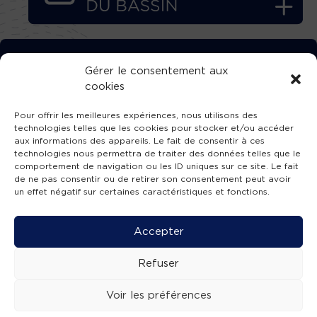
TÉLÉCHARGEZ GRATUITEMENT
Gérer le consentement aux
cookies
L’APPLICATION TVBA !
Pour offrir les meilleures expériences, nous utilisons des
technologies telles que les cookies pour stocker et/ou accéder
aux informations des appareils. Le fait de consentir à ces
technologies nous permettra de traiter des données telles que le
comportement de navigation ou les ID uniques sur ce site. Le fait
SUIVEZ-NOUS !
de ne pas consentir ou de retirer son consentement peut avoir
un effet négatif sur certaines caractéristiques et fonctions.
Charte de publication
-
Mentions légales
-
Accessibilité
-
Politique de confidentialité
-
Plan
Accepter
de site
-
SIBA
© 2026 création
Compos'it.
Refuser
Voir les préférences