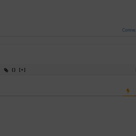
Conne
{}
[+]