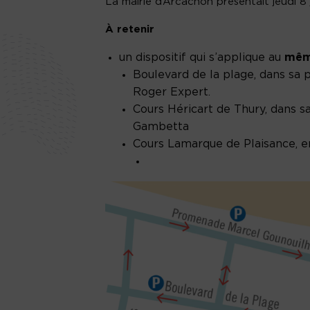
La mairie d’Arcachon présentait jeudi 8 j
À retenir
un dispositif qui s’applique au
mêm
Boulevard de la plage, dans sa 
Roger Expert.
Cours Héricart de Thury, dans s
Gambetta
Cours Lamarque de Plaisance, en