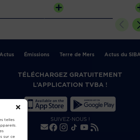
Actus
Émissions
Terre de Mers
Actus du SIB
TÉLÉCHARGEZ GRATUITEMENT
L’APPLICATION TVBA !
SUIVEZ-NOUS !
s telles
ppareils.
es
s sur ce