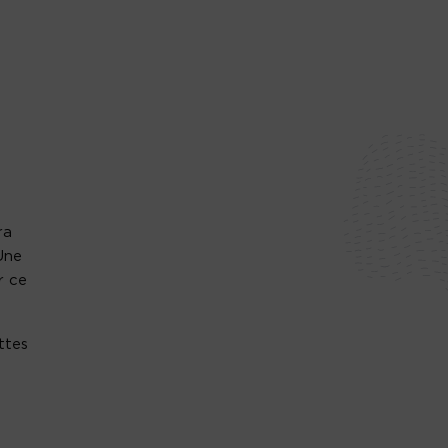
ra
Une
r ce
ttes