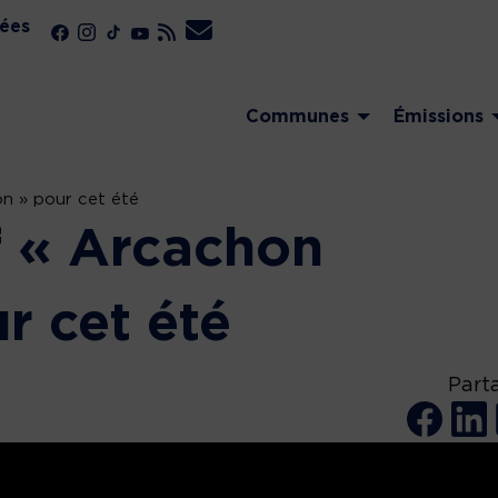
ées
Communes
Émissions
on » pour cet été
f « Arcachon
r cet été
Part