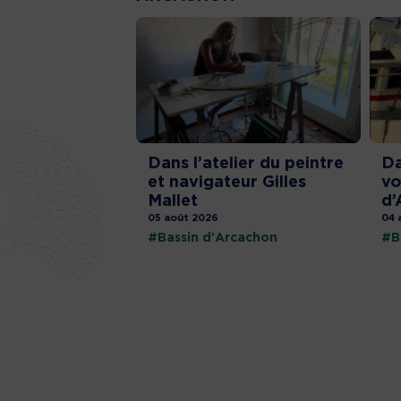
Dans l’atelier du peintre
Da
et navigateur Gilles
vo
Mallet
d’
05 août 2026
04 
#Bassin d'Arcachon
#B