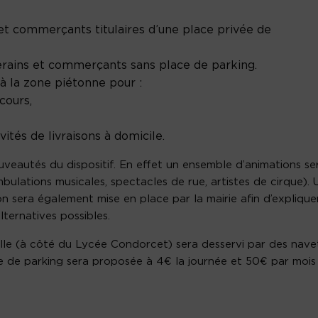
et commerçants titulaires d’une place privée de
verains et commerçants sans place de parking.
 la zone piétonne pour :
cours,
vités de livraisons à domicile.
ouveautés du dispositif. En effet un ensemble d’animations se
bulations musicales, spectacles de rue, artistes de cirque). 
era également mise en place par la mairie afin d’explique
lternatives possibles.
 ville (à côté du Lycée Condorcet) sera desservi par des nave
ce de parking sera proposée à 4€ la journée et 50€ par mois