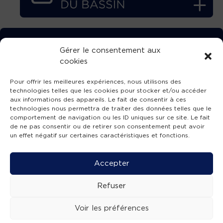
TÉLÉCHARGEZ GRATUITEMENT
Gérer le consentement aux
cookies
L’APPLICATION TVBA !
Pour offrir les meilleures expériences, nous utilisons des
technologies telles que les cookies pour stocker et/ou accéder
aux informations des appareils. Le fait de consentir à ces
technologies nous permettra de traiter des données telles que le
comportement de navigation ou les ID uniques sur ce site. Le fait
SUIVEZ-NOUS !
de ne pas consentir ou de retirer son consentement peut avoir
un effet négatif sur certaines caractéristiques et fonctions.
Charte de publication
-
Mentions légales
-
Accessibilité
-
Politique de confidentialité
-
Plan
Accepter
de site
-
SIBA
© 2026 création
Compos'it.
Refuser
Voir les préférences