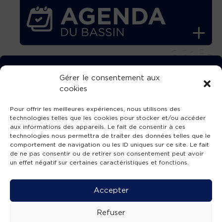
TÉLÉCHARGEZ GRATUITEMENT
Gérer le consentement aux
cookies
L’APPLICATION TVBA !
Pour offrir les meilleures expériences, nous utilisons des
technologies telles que les cookies pour stocker et/ou accéder
aux informations des appareils. Le fait de consentir à ces
technologies nous permettra de traiter des données telles que le
comportement de navigation ou les ID uniques sur ce site. Le fait
SUIVEZ-NOUS !
de ne pas consentir ou de retirer son consentement peut avoir
un effet négatif sur certaines caractéristiques et fonctions.
Charte de publication
-
Mentions légales
-
Accessibilité
-
Politique de confidentialité
-
Plan
Accepter
de site
-
SIBA
© 2026 création
Compos'it.
Refuser