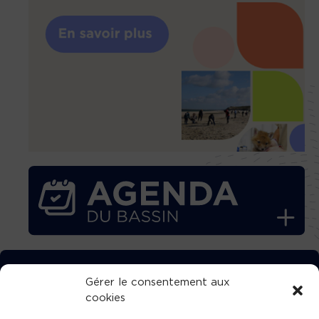
TÉLÉCHARGEZ GRATUITEMENT
Gérer le consentement aux
cookies
L’APPLICATION TVBA !