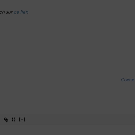
ich sur
ce lien
Conne
{}
[+]