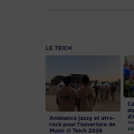
LE TEICH
Cé
du
d’
Ambiance jazzy et afro-
14 j
rock pour l’ouverture de
#B
Music O Teich 2026