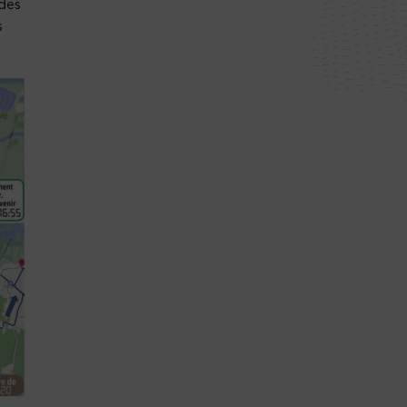
ades
s