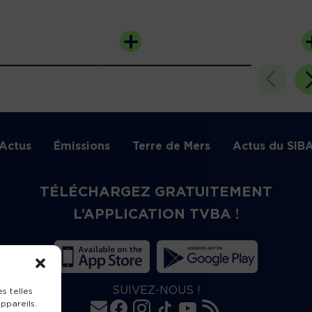
Actus
Émissions
Terre de Mers
Actus du SIB
TÉLÉCHARGEZ GRATUITEMENT
L’APPLICATION TVBA !
SUIVEZ-NOUS !
s telles
ppareils.