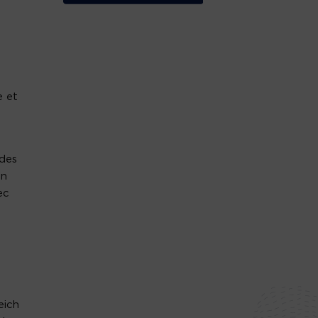
e et
 des
un
ec
eich