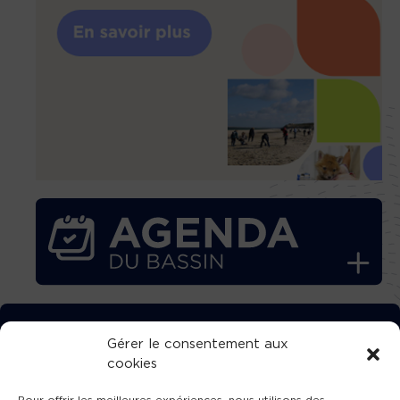
TÉLÉCHARGEZ GRATUITEMENT
Gérer le consentement aux
cookies
L’APPLICATION TVBA !