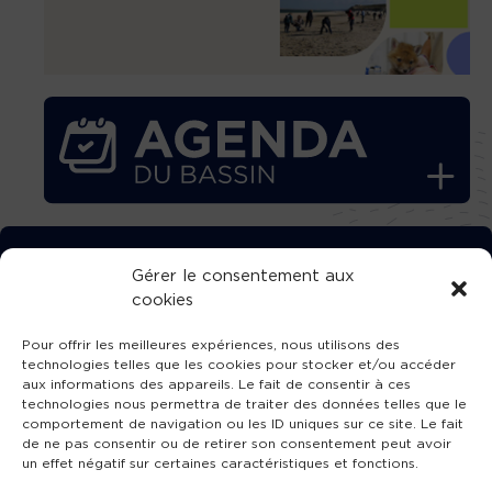
TÉLÉCHARGEZ GRATUITEMENT
Gérer le consentement aux
cookies
L’APPLICATION TVBA !
Pour offrir les meilleures expériences, nous utilisons des
technologies telles que les cookies pour stocker et/ou accéder
aux informations des appareils. Le fait de consentir à ces
technologies nous permettra de traiter des données telles que le
comportement de navigation ou les ID uniques sur ce site. Le fait
SUIVEZ-NOUS !
de ne pas consentir ou de retirer son consentement peut avoir
un effet négatif sur certaines caractéristiques et fonctions.