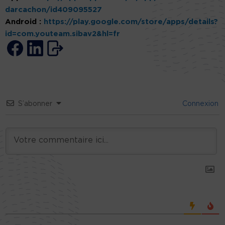
darcachon/id409095527
Android :
https://play.google.com/store/apps/details?
id=com.youteam.sibav2&hl=fr
S’abonner
Connexion