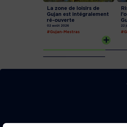
La zone de loisirs de
Ri
Gujan est intégralement
l’
ré-ouverte
Gu
02 août 2026
22 
#Gujan-Mestras
#G