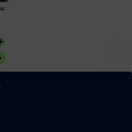
us
Et si vous deveniez
Couach lance 
bénévoles sur l’Ile aux
nouvelle gam
Oiseaux ?
catamaran
20 juillet 2026
15 juillet 2026
#Bassin d'Arcachon
#Gujan-Mestras
A