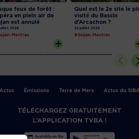
sque feux de forêt :
Quel est le 2e site le pl
opéra en plein air de
visité du Bassin
jan est annulé
d’Arcachon ?
juillet 2026
22 juillet 2026
ujan-Mestras
#Gujan-Mestras
Actus
Émissions
Terre de Mers
Actus du SIB
TÉLÉCHARGEZ GRATUITEMENT
L’APPLICATION TVBA !