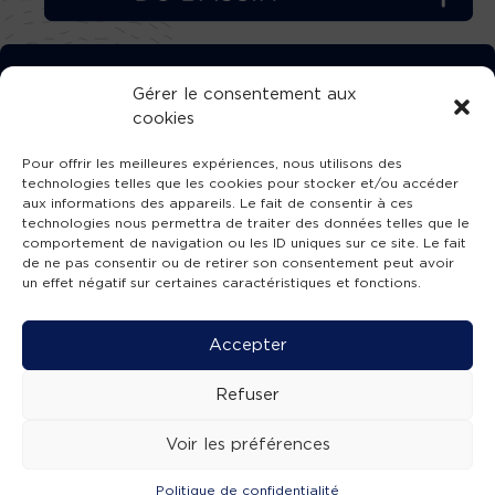
TÉLÉCHARGEZ GRATUITEMENT
Gérer le consentement aux
cookies
L’APPLICATION TVBA !
Pour offrir les meilleures expériences, nous utilisons des
technologies telles que les cookies pour stocker et/ou accéder
aux informations des appareils. Le fait de consentir à ces
technologies nous permettra de traiter des données telles que le
comportement de navigation ou les ID uniques sur ce site. Le fait
SUIVEZ-NOUS !
de ne pas consentir ou de retirer son consentement peut avoir
un effet négatif sur certaines caractéristiques et fonctions.
Charte de publication
-
Mentions légales
-
Accessibilité
-
Politique de confidentialité
-
Plan
Accepter
de site
-
SIBA
© 2026 création
Compos'it.
Refuser
Voir les préférences
Politique de confidentialité
ACTUS
ÉMISSIONS
AGENDA
WEBCAMS