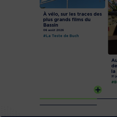
À vélo, sur les traces des
plus grands films du
Bassin
06 août 2026
#La Teste de Buch
Au
de
la
31 j
#B