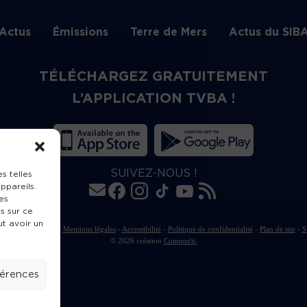
Actus
Émissions
Terre de Mers
Actus du SIB
TÉLÉCHARGEZ GRATUITEMENT
L’APPLICATION TVBA !
SUIVEZ-NOUS !
s telles
ppareils.
es
s sur ce
ut avoir un
rte de publication
-
Mentions légales
-
Accessibilité
-
Politique de confidentialité
-
Plan de site
-
S
© 2026 création
Compos'it.
férences