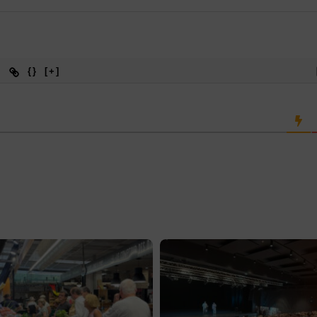
{}
[+]