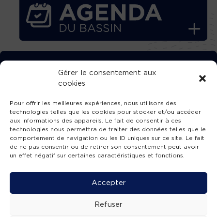
TÉLÉCHARGEZ GRATUITEMENT
Gérer le consentement aux
cookies
L’APPLICATION TVBA !
Pour offrir les meilleures expériences, nous utilisons des
technologies telles que les cookies pour stocker et/ou accéder
aux informations des appareils. Le fait de consentir à ces
technologies nous permettra de traiter des données telles que le
comportement de navigation ou les ID uniques sur ce site. Le fait
SUIVEZ-NOUS !
de ne pas consentir ou de retirer son consentement peut avoir
un effet négatif sur certaines caractéristiques et fonctions.
Charte de publication
-
Mentions légales
-
Accessibilité
-
Politique de confidentialité
-
Plan
Accepter
de site
-
SIBA
© 2026 création
Compos'it.
Refuser