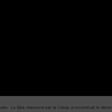
es : Le Siba, missionné par la Cobas, a reconstruit le déver