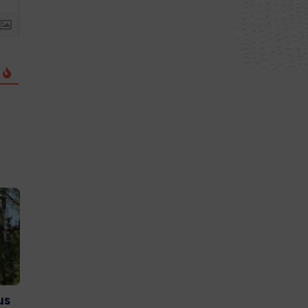
us
Et si vous deveniez
Couach lance 