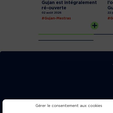
Gujan est intégralement
l’
ré-ouverte
Gu
02 août 2026
22 
#Gujan-Mestras
#G
Gérer le consentement aux cookies