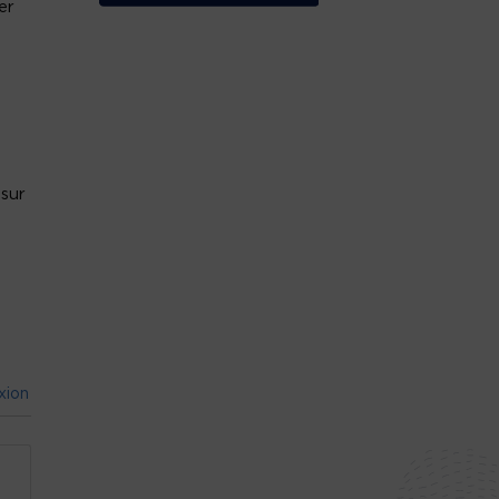
er
 sur
xion