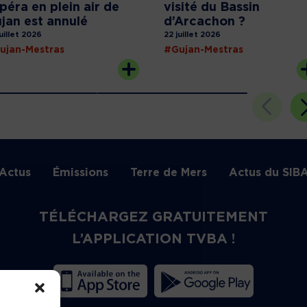
opéra en plein air de
visité du Bassin
jan est annulé
d’Arcachon ?
juillet 2026
22 juillet 2026
ujan-Mestras
#Gujan-Mestras
Actus
Émissions
Terre de Mers
Actus du SIB
TÉLÉCHARGEZ GRATUITEMENT
L’APPLICATION TVBA !