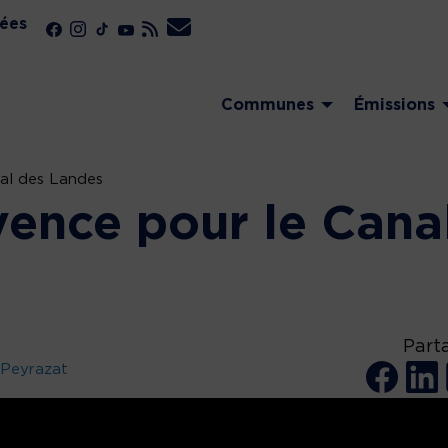
ées
Communes
Émissions
al des Landes
vence pour le Cana
Part
 Peyrazat