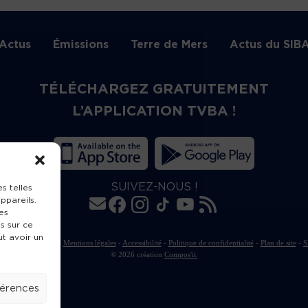
Actus
Émissions
Terre de Mers
Actus du SIB
TÉLÉCHARGEZ GRATUITEMENT
L’APPLICATION TVBA !
SUIVEZ-NOUS !
s telles
ppareils.
es
s sur ce
ut avoir un
rte de publication
-
Mentions légales
-
Accessibilité
-
Politique de confidentialité
-
Plan de site
-
S
© 2026 création
Compos'it.
férences