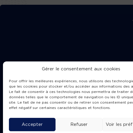
Gérer le consentement aux cookies
Pour offrir les meilleures expériences, nous utilisons des technologie
que les cookies pour stocker et/ou accéder aux informations des a
Le fait de consentir à ces technologies nous permettra de traiter d
données telles que le comportement de navigation ou les ID unique
site. Le fait de ne pas consentir ou de retirer son consentement pe
Cha
effet négatif sur certaines caractéristiques et fonctions.
Accepter
Refuser
Voir les pré