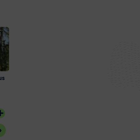
us
Et si vous deveniez
Couach lance 
bénévoles sur l’Ile aux
nouvelle gam
Oiseaux ?
catamaran
20 juillet 2026
15 juillet 2026
#Bassin d'Arcachon
#Gujan-Mestras