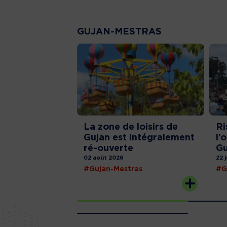
GUJAN-MESTRAS
La zone de loisirs de
Ri
Gujan est intégralement
l’
ré-ouverte
Gu
02 août 2026
22 
#Gujan-Mestras
#G