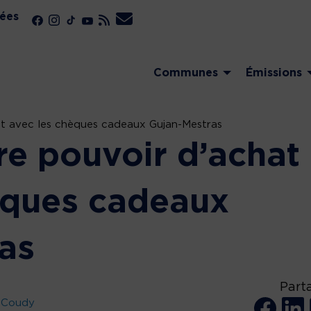
ées
Communes
Émissions
at avec les chèques cadeaux Gujan-Mestras
re pouvoir d’achat
èques cadeaux
as
Part
e Coudy