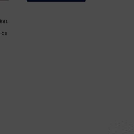
res.
s de