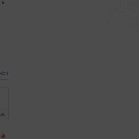
 le
xion