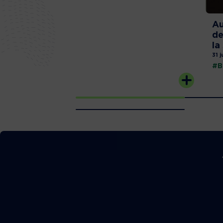
Au
de
la
31 j
#B