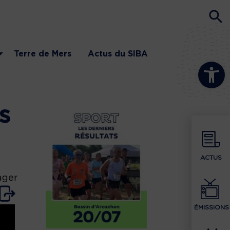
Terre de Mers
Actus du SIBA
Ouvrir la b
s
ACTUS
ager
ÉMISSIONS