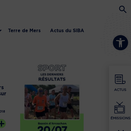
Terre de Mers
Actus du SIBA
Ouvrir la b
rs
ACTUS
sur
018
ÉMISSIONS