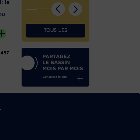
: la
018
TOUS LES
ÉPHÉMÉRIDES
457
A