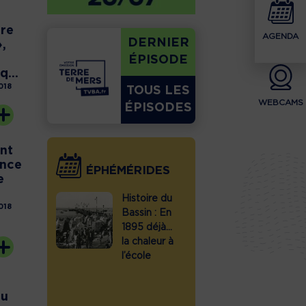
tre
AGENDA
DERNIER
»,
ÉPISODE
...
018
TOUS LES
WEBCAMS
ÉPISODES
nt
ence
ÉPHÉMÉRIDES
e
toire du
Histoire du
Histoire d
018
sin :
Bassin : En
Bassin :
let 1886,
1895 déjà…
juillet 193
quarium
la chaleur à
conseils
rcachon
l’école
pour des
re ses
vacances
tes
réussies
au