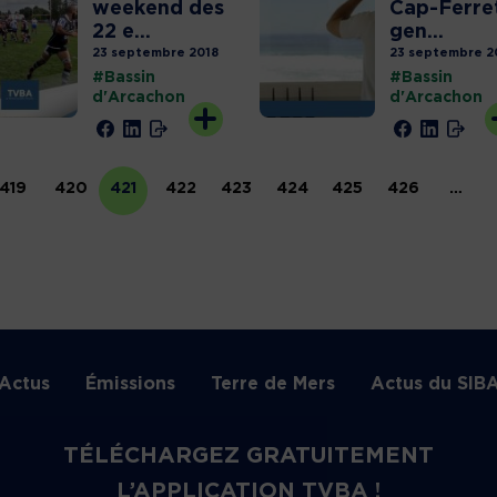
weekend des
Cap-Ferret
22 e...
gen...
23 septembre 2018
23 septembre 2
#Bassin
#Bassin
d'Arcachon
d'Arcachon
419
420
421
422
423
424
425
426
…
Actus
Émissions
Terre de Mers
Actus du SIB
TÉLÉCHARGEZ GRATUITEMENT
L’APPLICATION TVBA !