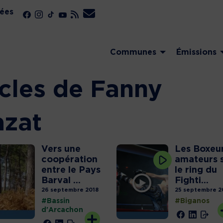
ées
Communes
Émissions
icles de Fanny
azat
Vers une
Les Boxeu
coopération
amateurs 
entre le Pays
le ring du
Barval ...
Fighti...
26 septembre 2018
25 septembre 2
#Bassin
#Biganos
d'Arcachon