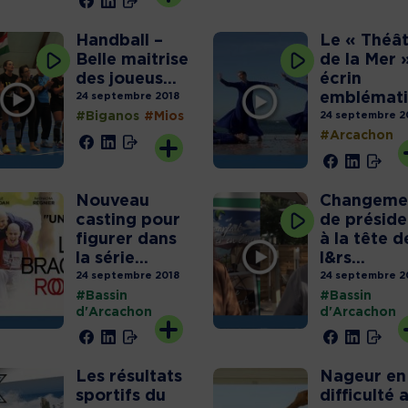
Handball –
Le « Théâ
Belle maitrise
de la Mer 
des joueus...
écrin
emblématiq
24 septembre 2018
#Biganos
#Mios
24 septembre 2
#Arcachon
Nouveau
Changeme
casting pour
de présid
figurer dans
à la tête d
la série...
l&rs...
His
24 septembre 2018
24 septembre 2
Bas
#Bassin
#Bassin
juil
d'Arcachon
d'Arcachon
l’a
d’A
ouv
Les résultats
Nageur en
por
sportifs du
difficulté 