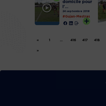
domicile pour
l’...
24 septembre 2018
#Gujan-Mestras
«
1
…
416
417
418
»