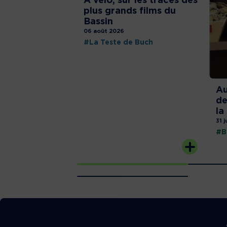
À vélo, sur les traces des
plus grands films du
Bassin
06 août 2026
#La Teste de Buch
Au
de
la
31 j
#B