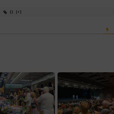
{}
[+]