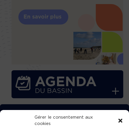
TÉLÉCHARGEZ GRATUITEMENT
Gérer le consentement aux
cookies
L’APPLICATION TVBA !