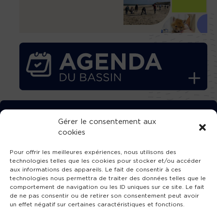
TÉLÉCHARGEZ GRATUITEMENT
Gérer le consentement aux
cookies
L’APPLICATION TVBA !
Pour offrir les meilleures expériences, nous utilisons des
technologies telles que les cookies pour stocker et/ou accéder
aux informations des appareils. Le fait de consentir à ces
technologies nous permettra de traiter des données telles que le
comportement de navigation ou les ID uniques sur ce site. Le fait
SUIVEZ-NOUS !
de ne pas consentir ou de retirer son consentement peut avoir
un effet négatif sur certaines caractéristiques et fonctions.