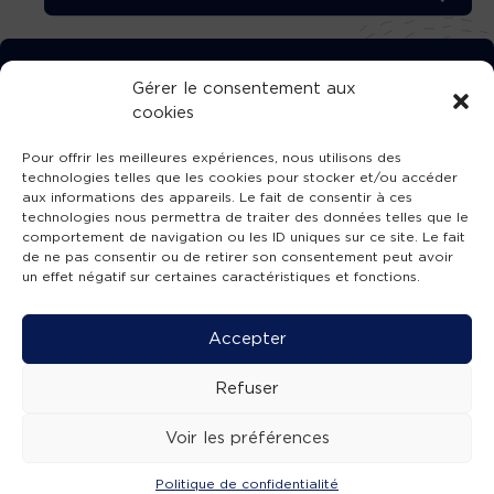
TÉLÉCHARGEZ GRATUITEMENT
Gérer le consentement aux
cookies
L’APPLICATION TVBA !
Pour offrir les meilleures expériences, nous utilisons des
technologies telles que les cookies pour stocker et/ou accéder
aux informations des appareils. Le fait de consentir à ces
technologies nous permettra de traiter des données telles que le
comportement de navigation ou les ID uniques sur ce site. Le fait
SUIVEZ-NOUS !
de ne pas consentir ou de retirer son consentement peut avoir
un effet négatif sur certaines caractéristiques et fonctions.
Charte de publication
-
Mentions légales
-
Accessibilité
-
Politique de confidentialité
-
Plan
Accepter
de site
-
SIBA
© 2026 création
Compos'it.
Refuser
Voir les préférences
Politique de confidentialité
ACTUS
ÉMISSIONS
AGENDA
WEBCAMS