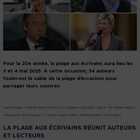
Pour la 20e année, la plage aux écrivains aura lieu les
3 et 4 mai 2025. À cette occasion, 34 auteurs
fouleront le sable de la plage d’Arcachon pour
partager leurs oeuvres
.
Crédits images : Elisabeth Borne /CC-BY-4.0: © European Union 2022 – Source : EP, Philippe Besson /
©BaoChanTL, Michel Denisot / © Simoné Eusebio (Olitax), Maïtena Biraben / ©Yann Bohac
LA PLAGE AUX ÉCRIVAINS
RÉUNIT AUTEURS
ET LECTEURS