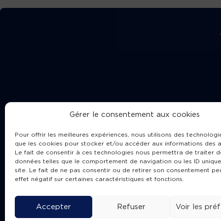
Gérer le consentement aux cookies
Pour offrir les meilleures expériences, nous utilisons des technologie
que les cookies pour stocker et/ou accéder aux informations des a
Le fait de consentir à ces technologies nous permettra de traiter d
données telles que le comportement de navigation ou les ID unique
site. Le fait de ne pas consentir ou de retirer son consentement pe
Cha
effet négatif sur certaines caractéristiques et fonctions.
Accepter
Refuser
Voir les pré