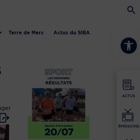
Terre de Mers
Actus du SIBA
Ouvrir la b
s
ACTUS
ager
ÉMISSIONS