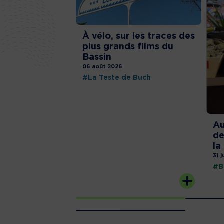
À vélo, sur les traces des
plus grands films du
Bassin
06 août 2026
#La Teste de Buch
Au
de
la
31 j
#B