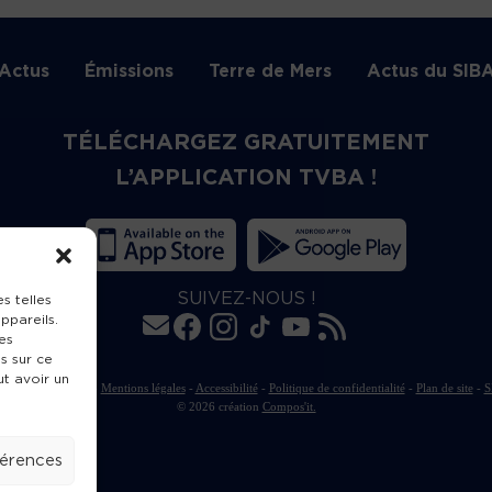
Actus
Émissions
Terre de Mers
Actus du SIB
TÉLÉCHARGEZ GRATUITEMENT
L’APPLICATION TVBA !
SUIVEZ-NOUS !
s telles
ppareils.
es
s sur ce
ut avoir un
rte de publication
-
Mentions légales
-
Accessibilité
-
Politique de confidentialité
-
Plan de site
-
S
© 2026 création
Compos'it.
férences