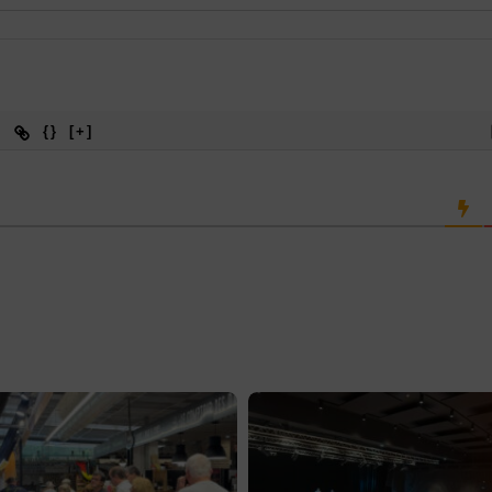
{}
[+]