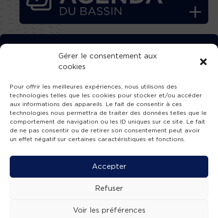
TÉLÉCHARGEZ GRATUITEMENT
Gérer le consentement aux
cookies
L’APPLICATION TVBA !
Pour offrir les meilleures expériences, nous utilisons des
technologies telles que les cookies pour stocker et/ou accéder
aux informations des appareils. Le fait de consentir à ces
technologies nous permettra de traiter des données telles que le
comportement de navigation ou les ID uniques sur ce site. Le fait
SUIVEZ-NOUS !
de ne pas consentir ou de retirer son consentement peut avoir
un effet négatif sur certaines caractéristiques et fonctions.
Charte de publication
-
Mentions légales
-
Accessibilité
-
Politique de confidentialité
-
Plan
Accepter
de site
-
SIBA
© 2026 création
Compos'it.
Refuser
Voir les préférences