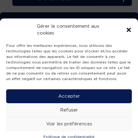
TÉLÉCHARGEZ GRATUITEMENT
Gérer le consentement aux
cookies
L’APPLICATION TVBA !
Pour offrir les meilleures expériences, nous utilisons des
technologies telles que les cookies pour stocker et/ou accéder
aux informations des appareils. Le fait de consentir à ces
technologies nous permettra de traiter des données telles que le
comportement de navigation ou les ID uniques sur ce site. Le fait
SUIVEZ-NOUS !
de ne pas consentir ou de retirer son consentement peut avoir
un effet négatif sur certaines caractéristiques et fonctions.
Charte de publication
-
Mentions légales
-
Accessibilité
-
Politique de confidentialité
-
Plan
Accepter
de site
-
SIBA
© 2026 création
Compos'it.
Refuser
Voir les préférences
Politique de confidentialité
ACTUS
ÉMISSIONS
AGENDA
WEBCAMS