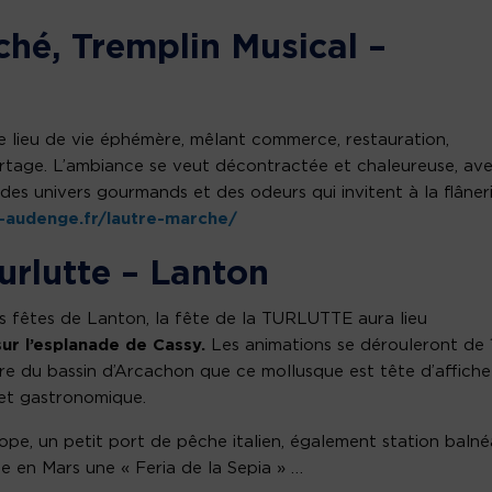
rché, Tremplin Musical –
ble lieu de vie éphémère, mêlant commerce, restauration,
rtage. L’ambiance se veut décontractée et chaleureuse, av
des univers gourmands et des odeurs qui invitent à la flâneri
e-audenge.fr/lautre-marche/
Turlutte – Lanton
s fêtes de Lanton, la fête de la TURLUTTE aura lieu
sur l’esplanade de Cassy.
Les animations se dérouleront de 
toire du bassin d’Arcachon que ce mollusque est tête d’affiche
 et gastronomique.
rope, un petit port de pêche italien, également station balnéa
ise en Mars une « Feria de la Sepia » …