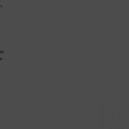
n
de
a