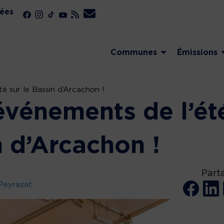
ées
Communes
Émissions
é sur le Bassin d’Arcachon !
événements de l’ét
n d’Arcachon !
Part
Peyrazat