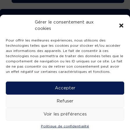
TÉLÉCHARGEZ GRATUITEMENT
Gérer le consentement aux
cookies
L’APPLICATION TVBA !
Pour offrir les meilleures expériences, nous utilisons des
technologies telles que les cookies pour stocker et/ou accéder
aux informations des appareils. Le fait de consentir à ces
technologies nous permettra de traiter des données telles que le
comportement de navigation ou les ID uniques sur ce site. Le fait
SUIVEZ-NOUS !
de ne pas consentir ou de retirer son consentement peut avoir
un effet négatif sur certaines caractéristiques et fonctions.
Charte de publication
-
Mentions légales
-
Accessibilité
-
Politique de confidentialité
-
Plan
Accepter
de site
-
SIBA
© 2026 création
Compos'it.
Refuser
Voir les préférences
Politique de confidentialité
ACTUS
ÉMISSIONS
AGENDA
WEBCAMS