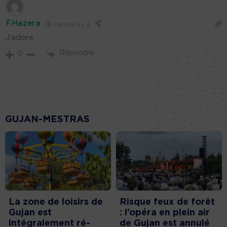
F.Hazera
1 année il y a
J’adore
Répondre
0
GUJAN-MESTRAS
La zone de loisirs de
Risque feux de forêt
Gujan est
: l’opéra en plein air
intégralement ré-
de Gujan est annulé