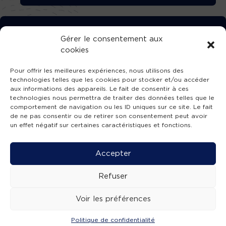
TÉLÉCHARGEZ GRATUITEMENT
Gérer le consentement aux
cookies
L’APPLICATION TVBA !
Pour offrir les meilleures expériences, nous utilisons des
technologies telles que les cookies pour stocker et/ou accéder
aux informations des appareils. Le fait de consentir à ces
technologies nous permettra de traiter des données telles que le
comportement de navigation ou les ID uniques sur ce site. Le fait
SUIVEZ-NOUS !
de ne pas consentir ou de retirer son consentement peut avoir
un effet négatif sur certaines caractéristiques et fonctions.
Charte de publication
-
Mentions légales
-
Accessibilité
-
Politique de confidentialité
-
Plan
Accepter
de site
-
SIBA
© 2026 création
Compos'it.
Refuser
Voir les préférences
Politique de confidentialité
ACTUS
ÉMISSIONS
AGENDA
WEBCAMS