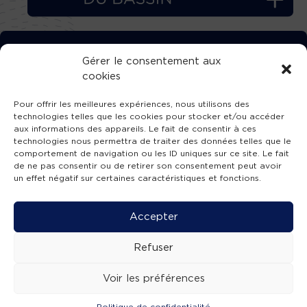
TÉLÉCHARGEZ GRATUITEMENT
Gérer le consentement aux
cookies
L’APPLICATION TVBA !
Pour offrir les meilleures expériences, nous utilisons des
technologies telles que les cookies pour stocker et/ou accéder
aux informations des appareils. Le fait de consentir à ces
technologies nous permettra de traiter des données telles que le
comportement de navigation ou les ID uniques sur ce site. Le fait
SUIVEZ-NOUS !
de ne pas consentir ou de retirer son consentement peut avoir
un effet négatif sur certaines caractéristiques et fonctions.
Charte de publication
-
Mentions légales
-
Accessibilité
-
Politique de confidentialité
-
Plan
Accepter
de site
-
SIBA
© 2026 création
Compos'it.
Refuser
Voir les préférences