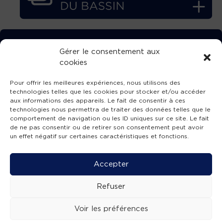
TÉLÉCHARGEZ GRATUITEMENT
Gérer le consentement aux
cookies
L’APPLICATION TVBA !
Pour offrir les meilleures expériences, nous utilisons des
technologies telles que les cookies pour stocker et/ou accéder
aux informations des appareils. Le fait de consentir à ces
technologies nous permettra de traiter des données telles que le
comportement de navigation ou les ID uniques sur ce site. Le fait
SUIVEZ-NOUS !
de ne pas consentir ou de retirer son consentement peut avoir
un effet négatif sur certaines caractéristiques et fonctions.
Charte de publication
-
Mentions légales
-
Accessibilité
-
Politique de confidentialité
-
Plan
Accepter
de site
-
SIBA
© 2026 création
Compos'it.
Refuser
Voir les préférences