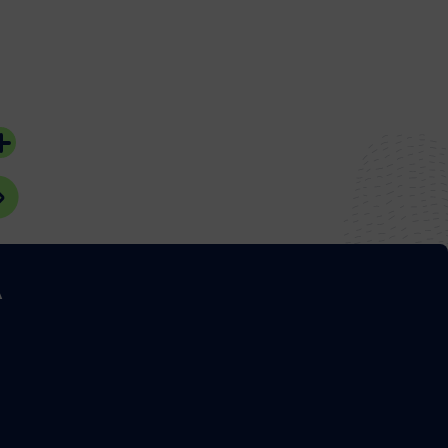
d’Arcachon ?
04 août 2026
#Bassin d'Arcachon
04 août 2026
#Bassin d'Arcach
A