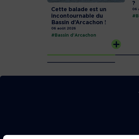
?
Cette balade est un
06 
incontournable du
#B
Bassin d’Arcachon !
06 août 2026
#Bassin d'Arcachon